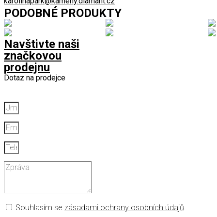
karolinapark@kameny.diamant.cz
PODOBNÉ PRODUKTY
Navštivte naši
značkovou
prodejnu
Dotaz na prodejce
Souhlasím se
zásadami ochrany osobních údajů
.