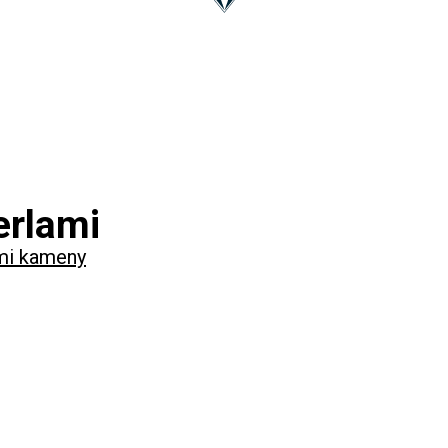
erlami
ími kameny