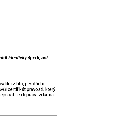
bit identický šperk, ani
litní zlato, prvotřídní
j certifikát pravosti, který
zřejmostí je doprava zdarma,