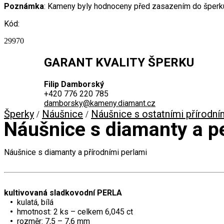
Poznámka
: Kameny byly hodnoceny před zasazením do šperk
Kód:
29970
GARANT KVALITY ŠPERKU
Filip Damborský
+420 776 220 785
damborsky@kameny.diamant.cz
Šperky
Náušnice
Náušnice s ostatními přírodn
/
/
Náušnice s diamanty a p
Náušnice s diamanty a přírodními perlami
kultivovaná sladkovodní PERLA
•
kulatá, bílá
•
hmotnost: 2 ks – celkem 6,045 ct
•
rozměr: 7,5 – 7,6 mm