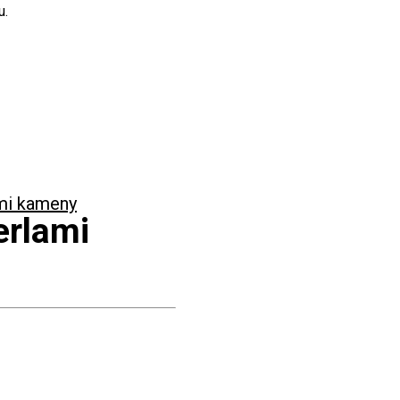
u.
ími kameny
erlami