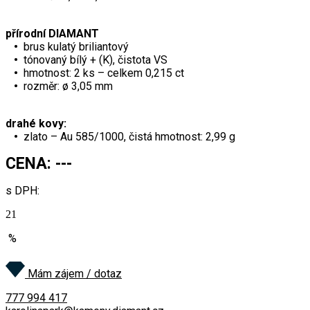
přírodní DIAMANT
•
brus kulatý briliantový
•
tónovaný bílý + (K), čistota VS
•
hmotnost: 2 ks – celkem 0,215 ct
•
rozměr: ø 3,05 mm
drahé kovy:
•
zlato – Au 585/1000, čistá hmotnost: 2,99 g
CENA: ---
s DPH:
21
%
Na dotaz
Mám zájem / dotaz
777 994 417