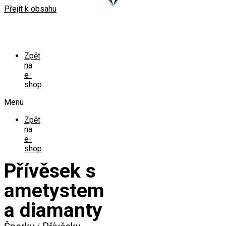
Přejít k obsahu
Zpět
na
e-
shop
Menu
Zpět
na
e-
shop
Přívěsek s
ametystem
a diamanty