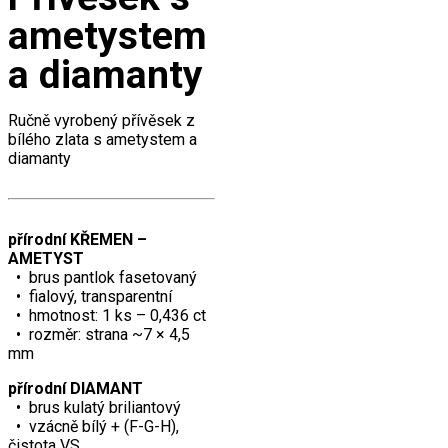
ametystem
a diamanty
Ručně vyrobený přívěsek z
bílého zlata s ametystem a
diamanty
přírodní KŘEMEN –
AMETYST
• brus pantlok fasetovaný
• fialový, transparentní
• hmotnost: 1 ks – 0,436 ct
• rozměr: strana ~7 × 4,5
mm
přírodní DIAMANT
• brus kulatý briliantový
• vzácně bílý + (F-G-H),
čistota VS