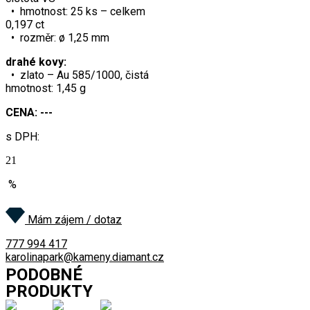
• hmotnost: 25 ks – celkem
0,197 ct
• rozměr: ø 1,25 mm
drahé kovy:
• zlato – Au 585/1000, čistá
hmotnost: 1,45 g
CENA: ---
s DPH:
21
%
Na dotaz
Mám zájem / dotaz
777 994 417
karolinapark@kameny.diamant.cz
PODOBNÉ
PRODUKTY