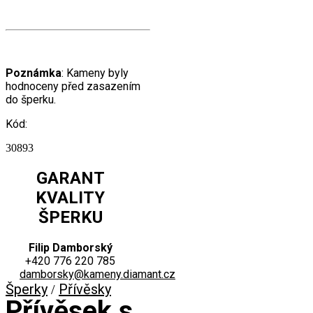
Poznámka
: Kameny byly
hodnoceny před zasazením
do šperku.
Kód:
30893
GARANT
KVALITY
ŠPERKU
Filip Damborský
+420 776 220 785
damborsky@kameny.diamant.cz
Šperky
Přívěsky
/
Přívěsek s