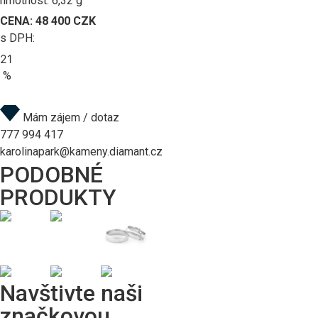
hmotnost: 6,32 g
CENA: 48 400 CZK
s DPH:
21
%
Na dotaz
Mám zájem / dotaz
777 994 417
karolinapark@kameny.diamant.cz
PODOBNÉ
PRODUKTY
Navštivte naši
značkovou