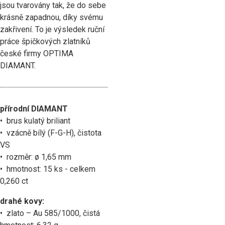
jsou tvarovány tak, že do sebe
krásně zapadnou, díky svému
zakřivení. To je výsledek ruční
práce špičkových zlatníků
české firmy OPTIMA
DIAMANT.
přírodní DIAMANT
•  brus 
•  vzácně bílý (F-G-H), čistota 
VS

•  rozměr: ø 1,65 mm

•  hmotnost: 15 ks - celkem 
0,260 ct
drahé kovy:
• zlato – Au 585/1000, čistá