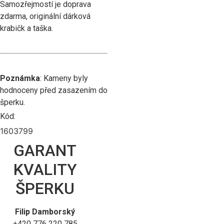
Samozřejmostí je doprava
zdarma, originální dárková
krabičk a taška.
Poznámka
: Kameny byly
hodnoceny před zasazením do
šperku.
Kód:
1603799
GARANT
KVALITY
ŠPERKU
Filip Damborský
+420 776 220 785